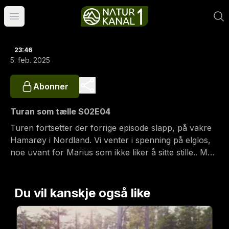
Åpne hovedmeny
23:46
5. feb. 2025
Abonner
Turan som tælle S02E04
Turen fortsetter der forrige episode slapp, på vakre
Hamarøy i Nordland. Vi venter i spenning på elglos,
noe uvant for Marius som ikke liker å sitte stille.. Men
man kan ikke klage i vakker natur med godt selskap!
Du vil kanskje også like