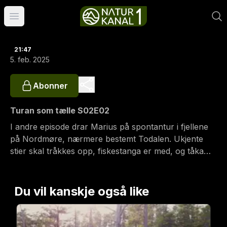
Åpne hovedmeny
21:47
5. feb. 2025
Abonner
Turan som tælle S02E02
I andre episode drar Marius på spontantur i fjellene
på Nordmøre, nærmere bestemt Todalen. Ukjente
stier skal tråkkes opp, fiskestanga er med, og tåka
kommer sigende.
Du vil kanskje også like