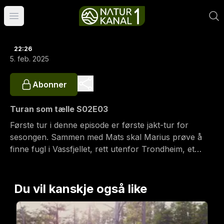
Åpne hovedmeny
22:26
5. feb. 2025
Abonner
Turan som tælle S02E03
Første tur i denne episode er første jakt-tur for
sesongen. Sammen med Mats skal Marius prøve å
finne fugl i Vassfjellet, rett utenfor Trondheim, et
terreng som er ukjent for begge jegere. Så går turen
opp til Nordland og Hamarøy med tog og buss.
Marius er invitert av Ulvsvåg jaktlag på elgjakt, med
Du vil kanskje også like
muligheter for fuglejakt, i vakker Nordnorsk natur!