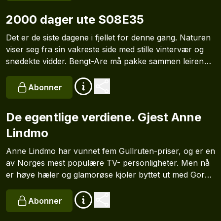
2000 dager ute S08E35
Det er de siste dagene i fjellet for denne gang. Naturen
viser seg fra sin vakreste side med stille vintervær og
snødekte vidder. Bengt-Are må pakke sammen leiren
og forlate villmarkslivet han har levd så lenge. Nede i
sivilisasjonen venter Terje, Bengt-Ares far, med bilen og
Abonner
overgangen til en helt annen hverdag.
De egentlige verdiene. Gjest Anne
Lindmo
Anne Lindmo har vunnet fem Gullruten-priser, og er en
av Norges mest populære TV- personligheter. Men nå
er høye hæler og glamorøse kjoler byttet ut med Gore-
Tex og fjellsko. Gjennom TV-serien Frifot, boken Min
tur og deltakelsen i Ekspedisjonen på NRK har hun
Abonner
også blitt en av landets mest synlige friluftsprofiler. Hør