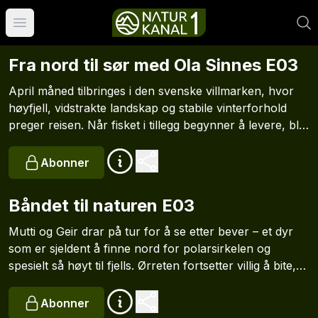
Åpne hovedmeny
Fra nord til sør med Ola Sinnes E03
April måned tilbringes i den svenske villmarken, hvor
høyfjell, vidstrakte landskap og stabile vinterforhold
preger reisen. Når fisket i tillegg begynner å levere, blir
etappen sørover de eventyret Ola har drømt om.
Abonner
Båndet til naturen E03
Mutti og Geir drar på tur for å se etter bever – et dyr
som er sjeldent å finne nord for polarsirkelen og
spesielt så høyt til fjells. Ørreten fortsetter villig å bite,
fersk fisk er en viktig del av kostholdet for begge to.
Vannet er kaldt, men etter mange dager ute er det
Abonner
nødvendig med et ordentlig bad.