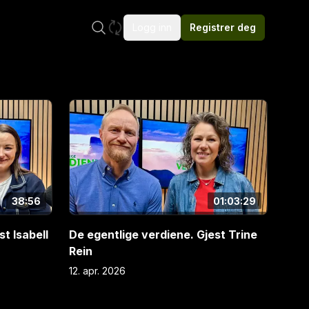
Logg inn
Registrer deg
E
4
38:56
01:03:29
t Isabell
De egentlige verdiene. Gjest Trine
Rein
12. apr. 2026