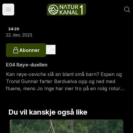
Åpne hovedmeny
24:20
22. des. 2023
Abonner
E04 Røye-duellen
Kan røye-ceviche slå an blant små barn? Espen og
Trond Gunnar farter Barduelva opp og ned med
fluene, mens Jo Inge har mer tro på en rolig rotur
med markdrag.
Du vil kanskje også like