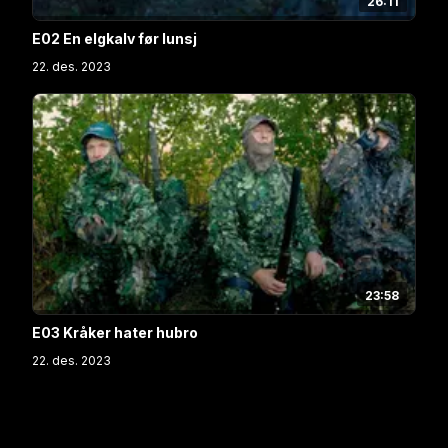
26:11
E02 En elgkalv før lunsj
22. des. 2023
23:58
E03 Kråker hater hubro
22. des. 2023