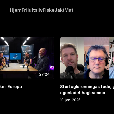
ren innom noen
Hjem
Friluftsliv
Fiske
Jakt
Mat
len hjem sammen
rstad og Trond
E
3
27:24
ke i Europa
Storfugldronningas føde, 
egenladet hagleammo
10. jan. 2025