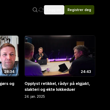
Logg inn
Registrer deg
E
4
28:34
24:43
gjørs og
Opplyst retikkel, rådyr på elgjakt,
slakteri og ekte lokkeduer
24. jan. 2025