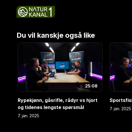
når orrfugl flokker seg om høsten? Vi tar også tu
ubehagelige parasitter som kan bli med skogsfug
med deg. I studio; Jo Inge Breisjøberget, Espen Fa
Gunnar Skillingstad.
Du vil kanskje også like
E
1
E
2
25:08
Rypekjønn, gåsrifle, rådyr vs hjort
Sportsfis
og tidenes lengste spørsmål
7. jan. 2025
7. jan. 2025