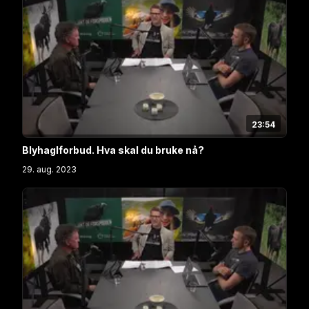
Pollestad, Norges offisielle sjefveterinær Ole-Herman
Tronerud fra Mattilsynet og fagansvarlig Carl
Andreas Grøntvedt fra Veterinærinstituttet.
23:54
Blyhaglforbud. Hva skal du bruke nå?
29. aug. 2023