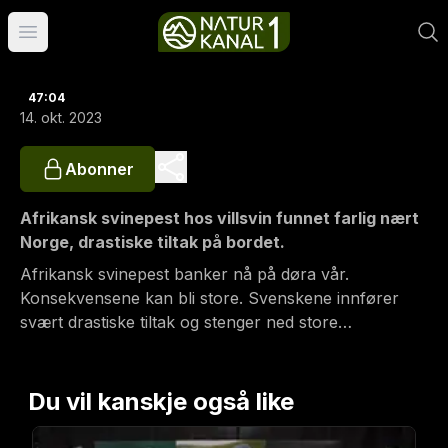
Åpne hovedmeny
47:04
14. okt. 2023
Abonner
Afrikansk svinepest hos villsvin funnet farlig nært
Norge, drastiske tiltak på bordet.
Afrikansk svinepest banker nå på døra vår.
Konsekvensene kan bli store. Svenskene innfører
svært drastiske tiltak og stenger ned store
naturområder. Alarmklokkene ringer også i Norge og
myndighetene vil utrydde villsvin fra norske skoger.
Velkommen til spesialutgave av Jakt- og fiskepodden
Du vil kanskje også like
med noen av landets fremste eksperter som gjester.
Med i sendingen er Landbruks- og matminister Geir