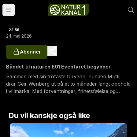
Åpne hovedmeny
22:59
24. mai 2026
Abonner
Båndet til naturen E01 Eventyret begynner.
Sammen med sin trofaste turvenn, hunden Mutti,
drar Geir Wenberg ut på et to måneder langt opphold
i villmarka. Med forventninger, frihetsfølelse og
eventyrlyst starter turen på best mulig måte – og det
tar ikke lang tid før fersk fisk havner i panna. Mutti
får oppleve packraft for første gang.
Du vil kanskje også like