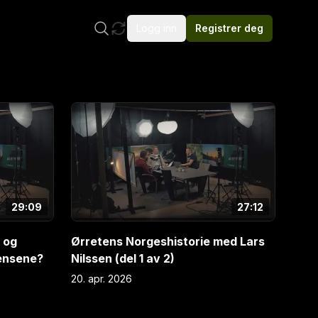
Logg inn
Registrer deg
E
4
29:09
27:12
t og
Ørretens Norgeshistorie med Lars
rensene?
Nilssen (del 1 av 2)
20. apr. 2026