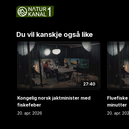
kvalitetsforskjellen ifølge jegerkongen? Dessuten 
akvariefisken solabbor som endte opp i kunstnersj
studio: Espen Farstad, Jo Inge Breisjøberget og T
Skillingstad.
Du vil kanskje også like
E
1
E
2
27:40
Kongelig norsk jaktminister med
Fluefiske
fiskefeber
minutter
20. apr. 2026
20. apr. 20