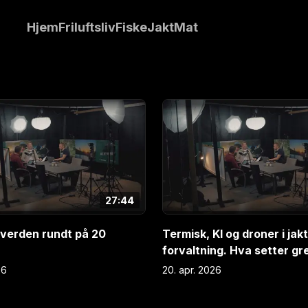
får du høre om
Hjem
Friluftsliv
Fiske
Jakt
Mat
elens bakhage. I
rond Gunnar
E
3
27:44
 verden rundt på 20
Termisk, KI og droner i jak
forvaltning. Hva setter g
26
20. apr. 2026