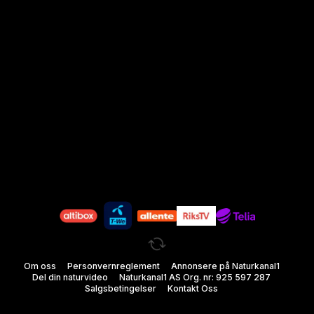
Om oss
Personvernreglement
Annonsere på Naturkanal1
Del din naturvideo
Naturkanal1 AS Org. nr: 925 597 287
Salgsbetingelser
Kontakt Oss