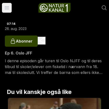
Åpne hovedmeny
07:14
28. aug. 2023
Abonner
Ep 6. Oslo JFF
I denne episoden går turen til Oslo NJFF og til deres
tilbud til skoler/elever om fisketid i nærvann fra 18.
mai til skoleslutt. Vi treffer de barna som ellers ikke
fisker, ikke minst innvandrerbarn med en annen
kulturell bakgrunn. Utrolig populært tilbud som er
fullbooket på en time! Samproduksjon med NJFF
Du vil kanskje også like