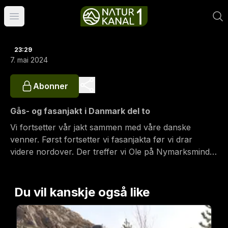
Åpne hovedmeny
23:29
7. mai 2024
Abonner
Gås- og fasanjakt i Danmark del to
Vi fortsetter vår jakt sammen med våre danske
venner. Først fortsetter vi fasanjakta før vi drar
videre nordover. Der treffer vi Ole på Nymarksminde
Frampark, som tar oss med ut på spennende
hundejakt. Det blir naturligvis også plass til både mat,
skitprat og musikk.
Du vil kanskje også like