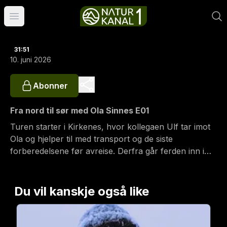
Åpne hovedmeny
31:51
10. juni 2026
Abonner
Fra nord til sør med Ola Sinnes E01
Turen starter i Kirkenes, hvor kollegaen Ulf tar imot
Ola og hjelper til med transport og de siste
forberedelsene før avreise. Derfra går ferden inn i
Finland og videre mot Enare. Men allerede fra start
byr naturen på utfordringer. Mildvær og tungt
gjennomslagsføre gjør reisen langt mer krevende og
Du vil kanskje også like
strabasiøs enn planlagt.