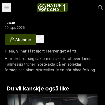
Åpne hovedmeny
25:49
20. apr. 2026
Abonner
Hjelp, vi har fått hjort i terrenget vårt!
Hjorten brer seg sakte men sikkert ut over landet.
Tallmessig troner hjortejakta på en soleklar
førsteplass blant hjorteviltet. Men når både folk og
systemer er rigget for elgjakt - hva gjør man når
hjorten nå overtar? Poddens jegerkonge Jo Inge
Breisjøberget byr som vanlig på utømmelig
Du vil kanskje også like
kunnskap, hjortejeger Espen Farstad kaster seg på
og podsjef Trond Gunnar Skiillingstad spør og graver.